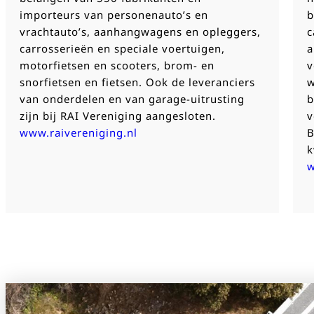
importeurs van personenauto’s en
b
vrachtauto’s, aanhangwagens en opleggers,
c
carrosserieën en speciale voertuigen,
a
motorfietsen en scooters, brom- en
v
snorfietsen en fietsen. Ook de leveranciers
w
van onderdelen en van garage-uitrusting
b
zijn bij RAI Vereniging aangesloten.
v
www.raivereniging.nl
B
k
w