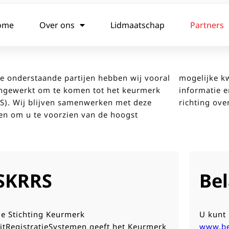
ome
Over ons
Lidmaatschap
Partners
e onderstaande partijen hebben wij vooral
lijke kwaliteit, de meest waardevolle
gewerkt om te komen tot het keurmerk
matie en een zo sterk mogelijke lobby
S). Wij blijven samenwerken met deze
richting ove
jen om u te voorzien van de hoogst
SKRRS
Bel
e Stichting Keurmerk
U kunt 
itRegistratieSystemen geeft het Keurmerk
www.be