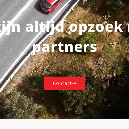
ijn altijd opzoek
partners
Contact