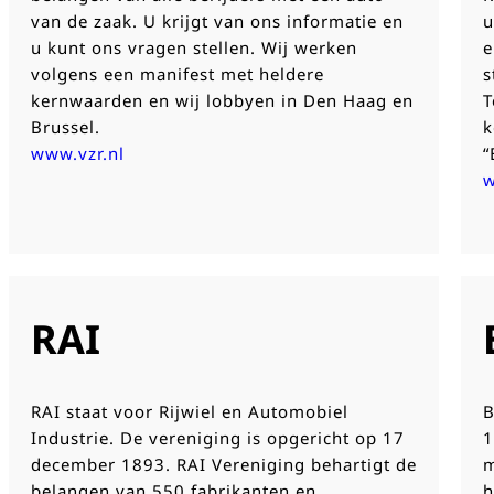
van de zaak. U krijgt van ons informatie en
u
u kunt ons vragen stellen. Wij werken
e
volgens een manifest met heldere
s
kernwaarden en wij lobbyen in Den Haag en
T
Brussel.
k
www.vzr.nl
“
w
RAI
RAI staat voor Rijwiel en Automobiel
B
Industrie. De vereniging is opgericht op 17
1
december 1893. RAI Vereniging behartigt de
m
belangen van 550 fabrikanten en
h