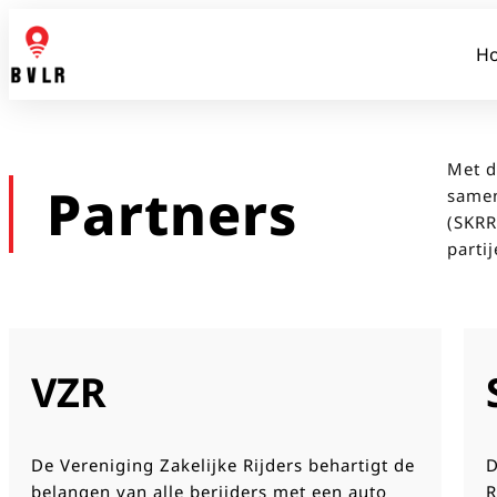
H
Met d
moge
Partners
samen
infor
(SKRR
parti
VZR
De Vereniging Zakelijke Rijders behartigt de
D
belangen van alle berijders met een auto
R